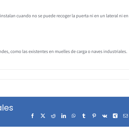
instalan cuando no se puede recoger la puerta ni en un lateral ni en
andes, como las existentes en muelles de carga o naves industriales.
les
Facebook
X
Reddit
LinkedIn
WhatsApp
Tumblr
Pinterest
Vk
Xing