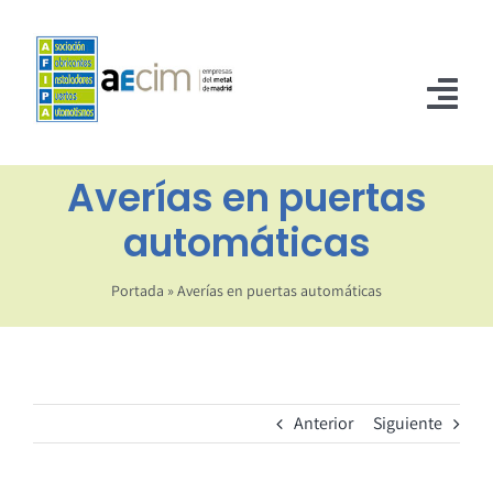
Saltar
al
contenido
Tog
Nav
Averías en puertas
INICIO
automáticas
ASOCIADOS
NORMATIVA
Portada
»
Averías en puertas automáticas
NOTICIAS
CONTACTO
Anterior
Siguiente