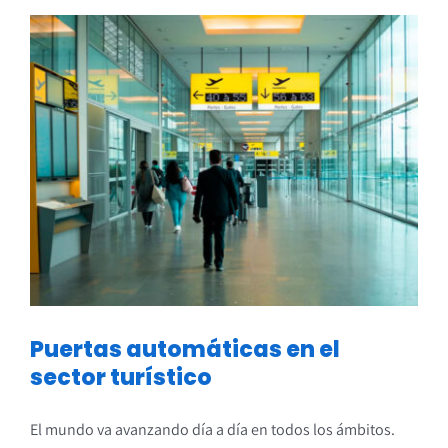
Ver
imagen
más
grande
Puertas automáticas en el
sector turístico
El mundo va avanzando día a día en todos los ámbitos.