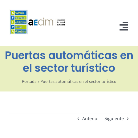
Saltar
al
contenido
Tog
Nav
Puertas automáticas en
INICIO
el sector turístico
ASOCIADOS
NORMATIVA
Portada
»
Puertas automáticas en el sector turístico
NOTICIAS
CONTACTO
Anterior
Siguiente