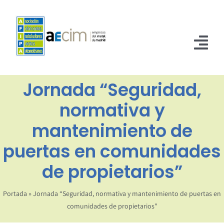
Saltar
al
contenido
Tog
Nav
Jornada “Seguridad,
INICIO
normativa y
ASOCIADOS
mantenimiento de
NORMATIVA
puertas en comunidades
NOTICIAS
de propietarios”
CONTACTO
Portada
»
Jornada “Seguridad, normativa y mantenimiento de puertas en
comunidades de propietarios”