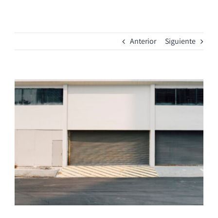
Anterior
Siguiente
Ver
imagen
más
grande