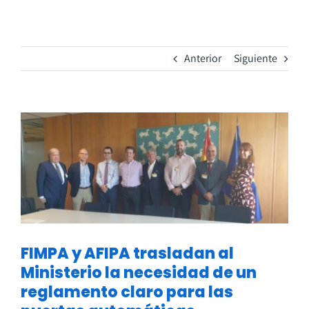
Anterior
Siguiente
Ver
imagen
más
grande
FIMPA y AFIPA trasladan al
Ministerio la necesidad de un
reglamento claro para las