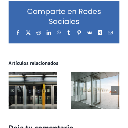
Comparte en Redes
Sociales
Facebook
X
Reddit
LinkedIn
WhatsApp
Tumblr
Pinterest
Vk
Xing
Correo
electrón
Artículos relacionados
Deja tu comentario