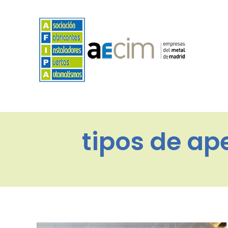
Saltar
al
contenido
tipos de ap