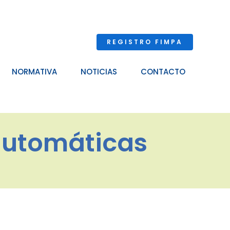
REGISTRO FIMPA
NORMATIVA
NOTICIAS
CONTACTO
 automáticas