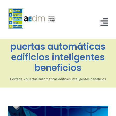
Saltar
al
contenido
Tog
Nav
puertas automáticas
INICIO
edificios inteligentes
ASOCIADOS
beneficios
NORMATIVA
Portada
»
puertas automáticas edificios inteligentes beneficios
NOTICIAS
CONTACTO