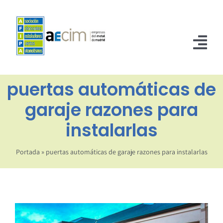
Saltar
al
contenido
Tog
Nav
puertas automáticas de
INICIO
garaje razones para
ASOCIADOS
instalarlas
NORMATIVA
Portada
»
puertas automáticas de garaje razones para instalarlas
NOTICIAS
CONTACTO