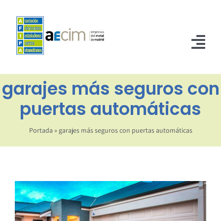
Saltar
al
contenido
Tog
Nav
garajes más seguros con
INICIO
puertas automáticas
ASOCIADOS
NORMATIVA
Portada
»
garajes más seguros con puertas automáticas
NOTICIAS
CONTACTO