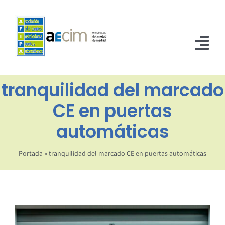
Saltar
al
contenido
Tog
Nav
tranquilidad del marcado
INICIO
CE en puertas
ASOCIADOS
automáticas
NORMATIVA
Portada
»
tranquilidad del marcado CE en puertas automáticas
NOTICIAS
CONTACTO