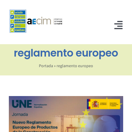
Saltar
al
contenido
Tog
Nav
reglamento europeo
INICIO
ASOCIADOS
Portada
»
reglamento europeo
NORMATIVA
NOTICIAS
CONTACTO