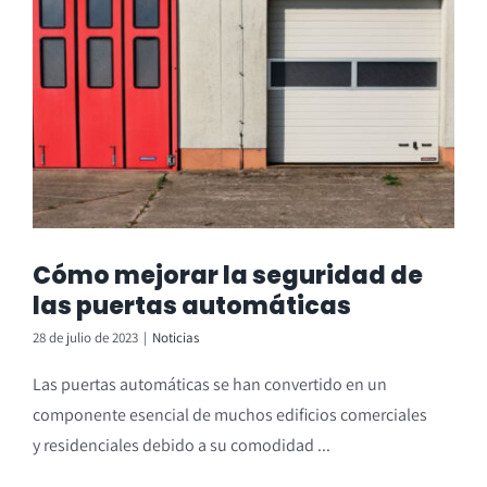
Cómo mejorar la seguridad de
las puertas automáticas
28 de julio de 2023
|
Noticias
Las puertas automáticas se han convertido en un
componente esencial de muchos edificios comerciales
y residenciales debido a su comodidad ...