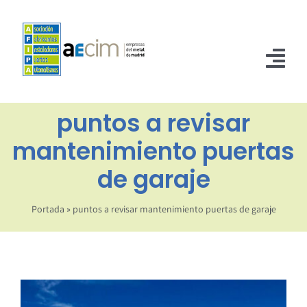
Saltar
al
contenido
Tog
Nav
puntos a revisar
INICIO
mantenimiento puertas
ASOCIADOS
de garaje
NORMATIVA
Portada
»
puntos a revisar mantenimiento puertas de garaje
NOTICIAS
CONTACTO