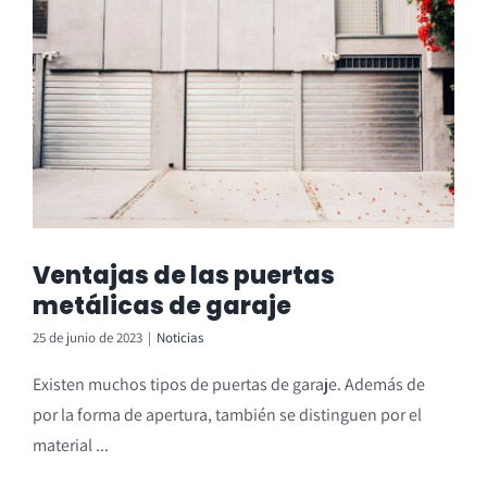
Ventajas de las puertas
metálicas de garaje
25 de junio de 2023
|
Noticias
Existen muchos tipos de puertas de garaje. Además de
por la forma de apertura, también se distinguen por el
material ...