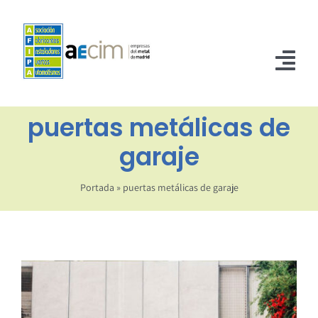
Saltar
al
contenido
Tog
Nav
puertas metálicas de
INICIO
garaje
ASOCIADOS
NORMATIVA
Portada
»
puertas metálicas de garaje
NOTICIAS
CONTACTO