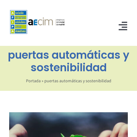
Saltar
al
contenido
Tog
Nav
puertas automáticas y
INICIO
sostenibilidad
ASOCIADOS
NORMATIVA
Portada
»
puertas automáticas y sostenibilidad
NOTICIAS
CONTACTO