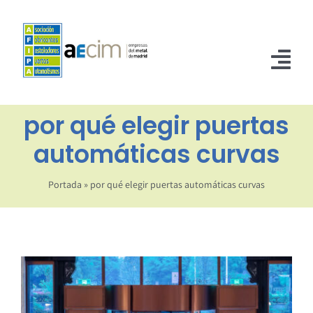
Saltar
al
contenido
Tog
Nav
por qué elegir puertas
INICIO
automáticas curvas
ASOCIADOS
NORMATIVA
Portada
»
por qué elegir puertas automáticas curvas
NOTICIAS
CONTACTO