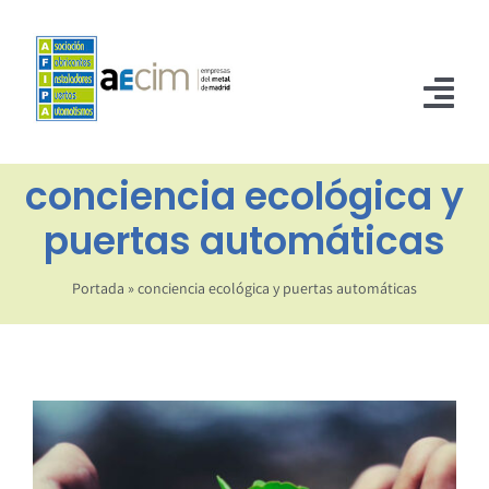
Saltar
al
contenido
Tog
Nav
conciencia ecológica y
INICIO
puertas automáticas
ASOCIADOS
NORMATIVA
Portada
»
conciencia ecológica y puertas automáticas
NOTICIAS
CONTACTO