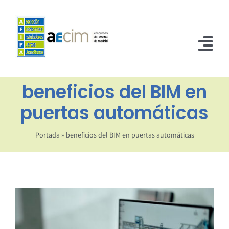
Saltar
al
contenido
Tog
Nav
beneficios del BIM en
INICIO
puertas automáticas
ASOCIADOS
NORMATIVA
Portada
»
beneficios del BIM en puertas automáticas
NOTICIAS
CONTACTO