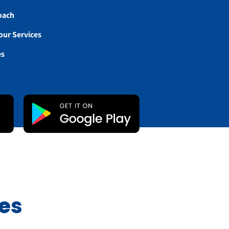
Coach
our Services
es
es