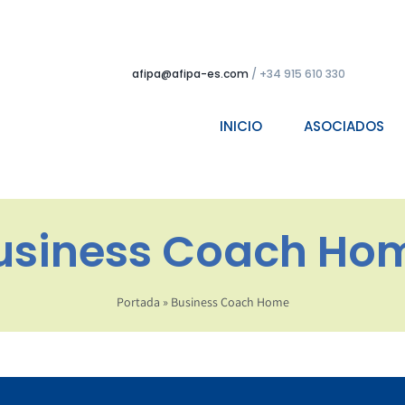
afipa@afipa-es.com
/ +34 915 610 330
INICIO
ASOCIADOS
usiness Coach Ho
Portada
»
Business Coach Home