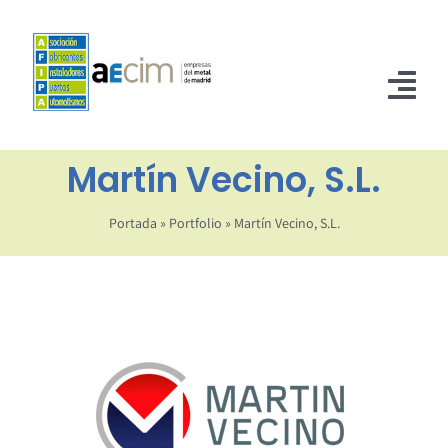
Saltar
al
contenido
Tog
Nav
Martín Vecino, S.L.
INICIO
ASOCIADOS
Portada
»
Portfolio
»
Martín Vecino, S.L.
NORMATIVA
NOTICIAS
CONTACTO